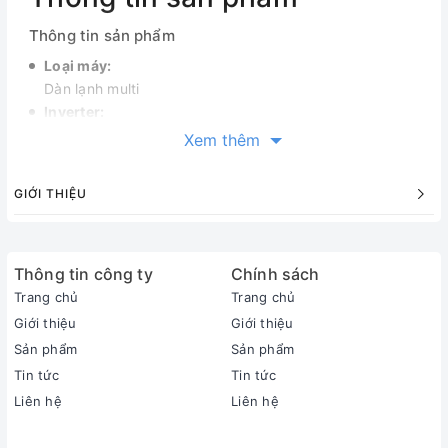
Thông tin sản phẩm
Loại máy:
Dàn lạnh multi
Inverter:
Có Inverter
Xem thêm
Công suất làm lạnh:
2.5 HP - 24.000 BTU
GIỚI THIỆU
Phạm vi làm lạnh hiệu quả:
Từ 29 - 35m²
Độ ồn trung bình (được đo trong phòng thí nghiệm):
Thông tin công ty
41 dB
Chính sách
Dòng sản phẩm:
Trang chủ
Trang chủ
2024
Giới thiệu
Giới thiệu
Sản xuất tại:
Sản phẩm
Sản phẩm
Thái Lan
Tin tức
Tin tức
Thời gian bảo hành cục lạnh, cục nóng:
Liên hệ
Liên hệ
2 năm
Chất liệu dàn tản nhiệt: