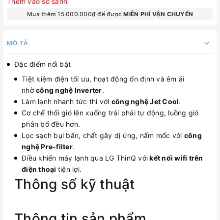
Thêm vào so sánh
Mua thêm 15.000.000₫ để được
MIỄN PHÍ VẬN CHUYỂN
MÔ TẢ
Đặc điểm nổi bật
Tiệt kiệm điện tối ưu, hoạt động ổn định và êm ái
nhờ
công nghệ Inverter
.
Làm lạnh nhanh tức thì với
công nghệ Jet Cool
.
Cơ chế thổi gió lên xuống trái phải tự động, luồng gió
phân bổ đều hơn.
Lọc sạch bụi bẩn, chất gây dị ứng, nấm mốc với
công
nghệ Pre-filter
.
Điều khiển máy lạnh qua LG ThinQ với
kết nối wifi trên
điện thoại
tiện lợi.
Thông số kỹ thuật
Thông tin sản phẩm