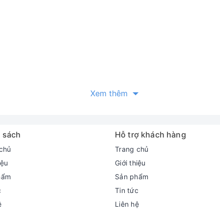
Xem thêm
í nghiệm):
 sách
Hỗ trợ khách hàng
chủ
Trang chủ
iệu
Giới thiệu
hẩm
Sản phẩm
c
Tin tức
en Fin
ệ
Liên hệ