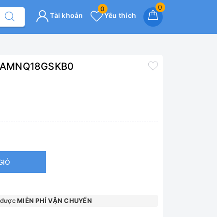
0
0
Tài khoản
Yêu thích
 HP AMNQ18GSKB0
GIỎ
 được
MIỄN PHÍ VẬN CHUYỂN