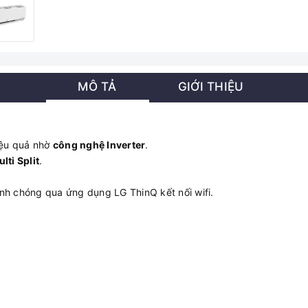
MÔ TẢ
GIỚI THIỆU
iệu quả nhờ
công nghệ Inverter
.
lti Split
.
anh chóng qua ứng dụng LG ThinQ kết nối wifi.