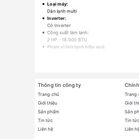
Loại máy:
Dàn lạnh multi
Inverter:
Có Inverter
Công suất làm lạnh:
2 HP - 18.000 BTU
Phạm vi làm lạnh hiệu quả:
Từ 21 - 28m²
Độ ồn trung bình (được đo trong phòng th
38 dB
Dòng sản phẩm:
2024
Thông tin công ty
Chính
Sản xuất tại:
Trang chủ
Trang 
Thái Lan
Giới thiệu
Giới th
Thời gian bảo hành cục lạnh, cục nóng:
2 năm
Sản phẩm
Sản p
Chất liệu dàn tản nhiệt:
Tin tức
Tin tứ
Lá tản nhiệt bằng Nhôm được phủ lớp Gold
Liên hệ
Liên h
Loại Gas: