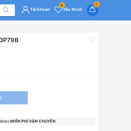
0
0
Tài khoản
Yêu thích
 43P79B
G
 được
MIỄN PHÍ VẬN CHUYỂN