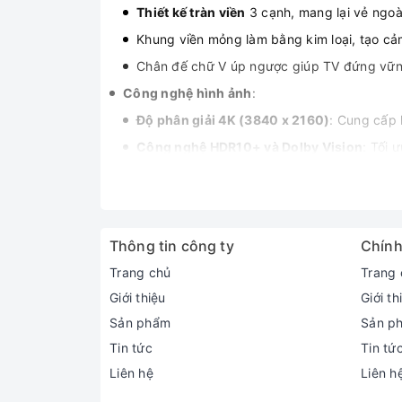
Thiết kế tràn viền
3 cạnh, mang lại vẻ ngoài
Khung viền mỏng làm bằng kim loại, tạo cả
Chân đế chữ V úp ngược giúp TV đứng vững,
Công nghệ hình ảnh
:
Độ phân giải 4K (3840 x 2160)
: Cung cấp h
Công nghệ HDR10+ và Dolby Vision
: Tối 
mang đến trải nghiệm điện ảnh cao cấp tại 
Công nghệ Dynamic Color Enhancement
:
Bộ xử lý AiPQ
: Tối ưu hóa hiệu suất hình ả
Thông tin công ty
Chính
Tần số quét 60Hz
: Đảm bảo các cảnh chuy
Trang chủ
Trang 
Công nghệ âm thanh
:
Giới thiệu
Giới th
Hệ thống loa 2.0 kênh
: Tổng công suất 20
Sản phẩm
Sản p
Hỗ trợ Dolby Atmos và DTS-HD
: Tạo hiệu
Tin tức
Tin tứ
Tính năng thông minh & Gaming
:
Liên hệ
Liên h
Hệ điều hành Google TV
: Giao diện trực q