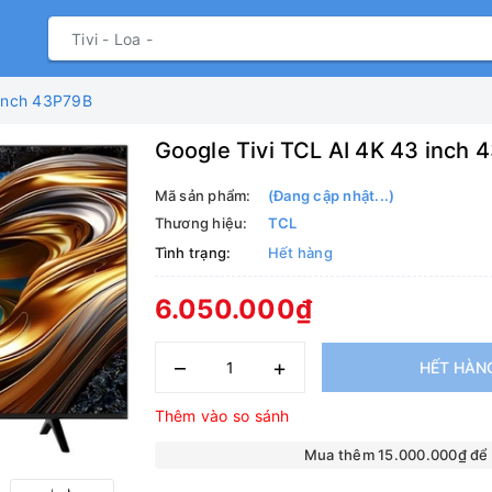
 inch 43P79B
Google Tivi TCL AI 4K 43 inch
Mã sản phẩm:
(Đang cập nhật...)
Thương hiệu:
TCL
Tình trạng:
Hết hàng
6.050.000₫
–
+
HẾT HÀN
Thêm vào so sánh
Mua thêm 15.000.000₫ để