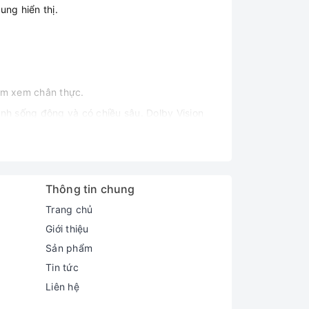
ung hiển thị.
hiệm xem chân thực.
nh sống động và có chiều sâu. Dolby Vision
màu sắc và độ tương phản.
Thông tin chung
Trang chủ
Giới thiệu
Sản phẩm
g đang xem.
Tin tức
Liên hệ
ore với các ứng dụng phổ biến như Netflix,