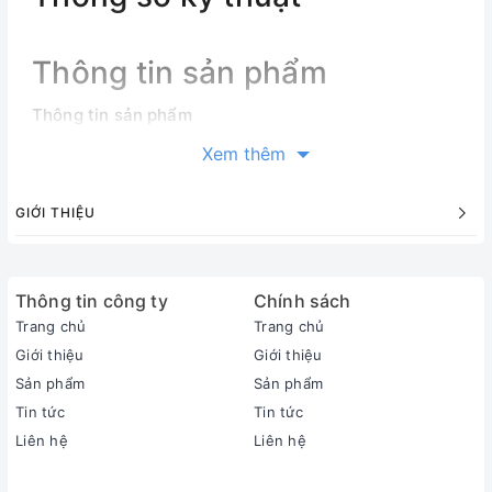
Thông tin sản phẩm
Thông tin sản phẩm
Loại máy:
Xem thêm
2 chiều (có sưởi ấm)
Inverter:
GIỚI THIỆU
Có Inverter
Công suất làm lạnh:
1.5 HP - 12.300 BTU
Thông tin công ty
Phạm vi làm lạnh hiệu quả:
Chính sách
Từ 15 - 20m² (từ 40 đến 60m³)
Trang chủ
Trang chủ
Công suất sưởi ấm:
Giới thiệu
Giới thiệu
12.300 BTU
Sản phẩm
Sản phẩm
Độ ồn trung bình (được đo trong phòng thí nghiệm):
Tin tức
Tin tức
Dàn lạnh: 25/41 dB - Dàn nóng: 44/48 dB
Liên hệ
Liên hệ
Dòng sản phẩm:
2023