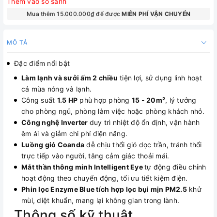
Thêm vào so sánh
Mua thêm 15.000.000₫ để được
MIỄN PHÍ VẬN CHUYỂN
MÔ TẢ
Đặc điểm nổi bật
Làm lạnh và sưởi ấm 2 chiều
tiện lợi, sử dụng linh hoạt
cả mùa nóng và lạnh.
Công suất
1.5 HP
phù hợp phòng
15 - 20m²
, lý tưởng
cho phòng ngủ, phòng làm việc hoặc phòng khách nhỏ.
Công nghệ Inverter
duy trì nhiệt độ ổn định, vận hành
êm ái và giảm chi phí điện năng.
Luồng gió Coanda
dễ chịu thổi gió dọc trần, tránh thổi
trực tiếp vào người, tăng cảm giác thoải mái.
Mắt thần thông minh Intelligent Eye
tự động điều chỉnh
hoạt động theo chuyển động, tối ưu tiết kiệm điện.
Phin lọc Enzyme Blue tích hợp lọc bụi mịn PM2.5
khử
mùi, diệt khuẩn, mang lại không gian trong lành.
Thông số kỹ thuật