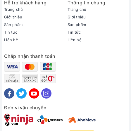
Hỗ trợ khách hàng
Thông tin chung
Sản xuất tại:
Việt Nam
Trang chủ
Trang chủ
Thời gian bảo hành cục lạnh, cục nóng:
Giới thiệu
Giới thiệu
1 năm
Sản phẩm
Sản phẩm
Thời gian bảo hành máy nén:
Tin tức
Tin tức
Máy nén 5 năm
Liên hệ
Liên hệ
Chất liệu dàn tản nhiệt:
Ống dẫn gas bằng Đồng - Lá tản nhiệt bằng Nhôm
Chấp nhận thanh toán
Loại Gas:
R-32
Mức tiêu thụ điện năng
Tiêu thụ điện:
Làm lạnh: 1.075 kW/h - Sưởi ấm: 1.07 kW/h
Nhãn năng lượng:
5 sao (Hiệu suất năng lượng 5.7)
Công nghệ tiết kiệm điện:
Đơn vị vận chuyển
InverterEcono
Khả năng lọc không khí
Lọc bụi, kháng khuẩn, khử mùi: