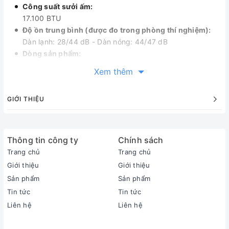
Công suất sưởi ấm:
17.100 BTU
Độ ồn trung bình (được đo trong phòng thí nghiệm):
Dàn lạnh: 28/44 dB - Dàn nóng: 44/47 dB
Dòng sản phẩm:
2023
Xem thêm
Sản xuất tại:
Việt Nam
GIỚI THIỆU
Thời gian bảo hành cục lạnh, cục nóng:
2 năm
Thời gian bảo hành máy nén:
Máy nén 5 năm
Thông tin công ty
Chính sách
Chất liệu dàn tản nhiệt:
Trang chủ
Trang chủ
Ống dẫn gas bằng Đồng - Lá tản nhiệt bằng Nhôm
Giới thiệu
Giới thiệu
Loại Gas:
Sản phẩm
Sản phẩm
R-32
Tin tức
Tin tức
Mức tiêu thụ điện năng
Liên hệ
Liên hệ
Tiêu thụ điện:
1.31 kWh