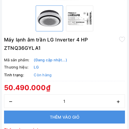
Máy lạnh âm trần LG Inverter 4 HP
ZTNQ36GYLA1
Mã sản phẩm:
(Đang cập nhật...)
Thương hiệu:
LG
Tình trạng:
Còn hàng
50.490.000₫
–
+
THÊM VÀO GIỎ