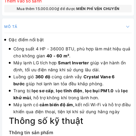
Thêm vào so sánh
Mua thêm 15.000.000₫ để được
MIỄN PHÍ VẬN CHUYỂN
MÔ TẢ
Đặc điểm nổi bật
Công suất
4 HP - 36000 BTU, phù hợp làm mát hiệu quả
cho không gian
40 - 60 m²
.
Máy lạnh LG
tích hợp
Smart Inverter
giúp vận hành ổn
định, tối ưu điện năng khi sử dụng lâu dài.
Luồng gió
360 độ
cùng cánh vẫy
Crystal Vane 6
bước
giúp hơi lạnh lan tỏa đều khắp phòng.
Trang bị
lọc sơ cấp
,
lọc tĩnh điện
,
lọc bụi PM1.0
và
lọc
khử mùi
, hỗ trợ không khí trong lành hơn.
Máy lạnh
có
cảm biến độ ẩm,
kết nối
Wi-Fi và hỗ trợ điều
khiển qua điện thoại, tiện lợi khi sử dụng hằng ngày
Thông số kỹ thuật
Thông tin sản phẩm