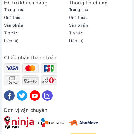
Hỗ trợ khách hàng
Ống dẫn gas bằng Đồng - Lá tản nhiệt bằng Nhôm phủ
Thông tin chung
lớp Gold-Fin
Trang chủ
Trang chủ
Loại Gas:
Giới thiệu
Giới thiệu
R-32
Sản phẩm
Sản phẩm
Mức tiêu thụ điện năng
Tin tức
Tin tức
Tiêu thụ điện:
Liên hệ
Liên hệ
3.09 kWh
Công nghệ tiết kiệm điện:
Chấp nhận thanh toán
Smart Inverter
Khả năng lọc không khí
Lọc bụi, kháng khuẩn, khử mùi:
Màng lọc sơ cấp
Lọc tĩnh điện
Lọc bụi siêu mịn PM1.0
Khử
mùi
Công nghệ làm lạnh
Chế độ gió:
Đơn vị vận chuyển
Hướng gió 360 độ
Công nghệ làm lạnh nhanh:
Có
Tiện ích