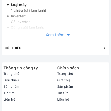
Loại máy:
1 chiều (chỉ làm lạnh)
Inverter:
Có Inverter
Công suất làm lạnh:
4 HP - 36000 BTU
Xem thêm
Phạm vi làm lạnh hiệu quả:
Từ 40 - 60m² (từ 120 - 180m³)
GIỚI THIỆU
Độ ồn trung bình (được đo trong phòng thí nghiệm):
Dàn lạnh: 44/40/38 dB - Dàn nóng: 57 dB
Dòng sản phẩm:
2026
Thông tin công ty
Chính sách
Sản xuất tại:
Trang chủ
Trang chủ
Dàn nóng Thái Lan/ Dàn Lạnh Hàn Quốc
Giới thiệu
Giới thiệu
Thời gian bảo hành cục lạnh, cục nóng:
Sản phẩm
Sản phẩm
2 năm
Tin tức
Tin tức
Thời gian bảo hành máy nén:
Liên hệ
Liên hệ
Máy nén 2 năm
Chất liệu dàn tản nhiệt: