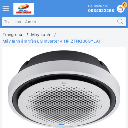
0
Gọi miễn phí
0934622268
Trang chủ
Máy Lạnh
Máy lạnh âm trần LG Inverter 4 HP ZTNQ36GYLA1