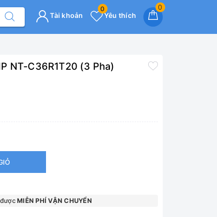
0
0
Tài khoản
Yêu thích
HP NT-C36R1T20 (3 Pha)
GIỎ
 được
MIỄN PHÍ VẬN CHUYỂN