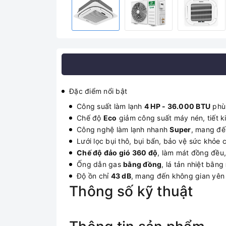
Đặc điểm nổi bật
Công suất làm lạnh
4 HP - 36.000 BTU
phù 
Chế độ
Eco
giảm công suất máy nén, tiết 
Công nghệ làm lạnh nhanh
Super
, mang đến
Lưới lọc bụi thô, bụi bẩn, bảo vệ sức khỏe
Chế độ đảo gió 360 độ
, làm mát đồng đều,
Ống dẫn gas
bằng đồng
, lá tản nhiệt bằng
Độ ồn chỉ
43 dB
, mang đến không gian yên 
Thông số kỹ thuật