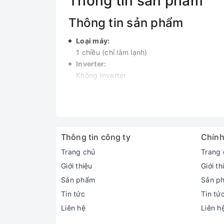
Thông tin sản phẩm
Thông tin sản phẩm
Loại máy:
1 chiều (chỉ làm lạnh)
Inverter:
Không Inverter
Công suất làm lạnh:
4 HP - 36.000 BTU
Phạm vi làm lạnh hiệu quả:
Từ 55 - 60m² (từ 165 đến 180m³)
Độ ồn trung bình (được đo trong phòng th
Thông tin công ty
Chính
Dàn lạnh: 43 dB - Dàn nóng: 58 dB
Trang chủ
Trang 
Dòng sản phẩm:
Giới thiệu
Giới th
2022
Sản xuất tại:
Sản phẩm
Sản p
Malaysia
Tin tức
Tin tứ
Thời gian bảo hành cục lạnh, cục nóng:
Liên hệ
Liên h
3 năm