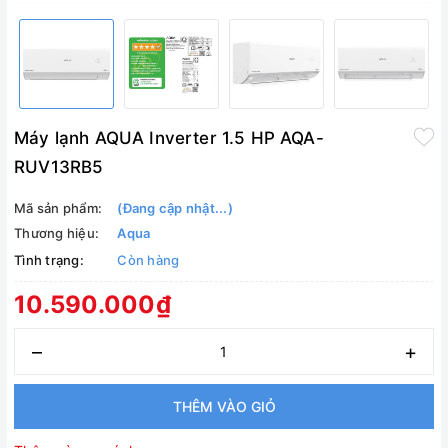
Máy lạnh AQUA Inverter 1.5 HP AQA-
RUV13RB5
Mã sản phẩm:
(Đang cập nhật...)
Thương hiệu:
Aqua
Tình trạng:
Còn hàng
10.590.000₫
–
+
THÊM VÀO GIỎ