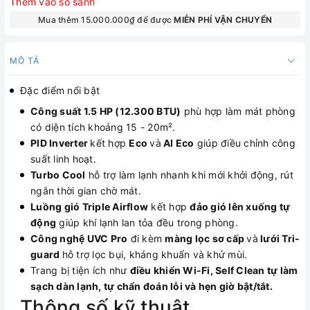
Thêm vào so sánh
Mua thêm 15.000.000₫ để được
MIỄN PHÍ VẬN CHUYỂN
MÔ TẢ
Đặc điểm nổi bật
Công suất 1.5 HP (12.300 BTU)
phù hợp làm mát phòng
có diện tích khoảng 15 - 20m².
PID Inverter
kết hợp
Eco
và
AI Eco
giúp điều chỉnh công
suất linh hoạt.
Turbo Cool
hỗ trợ làm lạnh nhanh khi mới khởi động, rút
ngắn thời gian chờ mát.
Luồng gió Triple Airflow
kết hợp
đảo gió lên xuống tự
động
giúp khí lạnh lan tỏa đều trong phòng.
Công nghệ UVC Pro
đi kèm
màng lọc sơ cấp
và
lưới Tri-
guard
hỗ trợ lọc bụi, kháng khuẩn và khử mùi.
Trang bị tiện ích như
điều khiển Wi-Fi, Self Clean tự làm
sạch dàn lạnh, tự chẩn đoán lỗi và hẹn giờ bật/tắt.
Thông số kỹ thuật