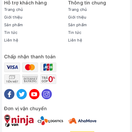
Hỗ trợ khách hàng
Thông tin chung
Thời gian bảo hành cục lạnh, cục nóng:
2 năm
Trang chủ
Trang chủ
Thời gian bảo hành máy nén:
Giới thiệu
Giới thiệu
Máy nén 12 năm
Sản phẩm
Sản phẩm
Chất liệu dàn tản nhiệt:
Tin tức
Tin tức
Ống dẫn gas bằng Đồng - Lá tản nhiệt bằng Nhôm được
Liên hệ
Liên hệ
phủ lớp Black Fin
Loại Gas:
Chấp nhận thanh toán
R-32
Mức tiêu thụ điện năng
Tiêu thụ điện:
1.2 kWh
Nhãn năng lượng:
5 sao (Hiệu suất năng lượng 5.21)
Công nghệ tiết kiệm điện:
PID InverterEco
AI Eco
Đơn vị vận chuyển
Khả năng lọc không khí
Lọc bụi, kháng khuẩn, khử mùi:
Công nghệ UVC Pro
Màng lọc sơ cấp
Lưới lọc Tri-guard