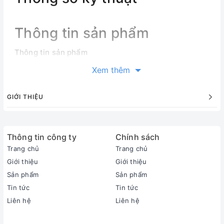
Thông tin sản phẩm
Thông tin sản phẩm
Loại máy:
Xem thêm
1 chiều (chỉ làm lạnh)
Inverter:
GIỚI THIỆU
Có Inverter
Công suất làm lạnh:
1.5 HP - 12.300 BTU
Thông tin công ty
Phạm vi làm lạnh hiệu quả:
Chính sách
Từ 15 - 20m² (từ 40 đến 60m³)
Trang chủ
Trang chủ
Độ ồn trung bình (được đo trong phòng thí nghiệm):
Giới thiệu
Giới thiệu
Dàn lạnh: 29 dB - Dàn nóng: 51 dB
Sản phẩm
Sản phẩm
Dòng sản phẩm:
Tin tức
Tin tức
2026
Liên hệ
Liên hệ
Sản xuất tại:
Thái Lan