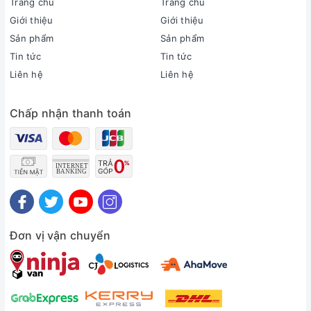
Thời gian bảo hành cục lạnh, cục nóng:
Trang chủ
Trang chủ
2 năm
Giới thiệu
Giới thiệu
Thời gian bảo hành máy nén:
Sản phẩm
Sản phẩm
Máy nén 12 năm
Tin tức
Tin tức
Chất liệu dàn tản nhiệt:
Liên hệ
Liên hệ
Ống dẫn gas bằng Đồng - Lá tản nhiệt bằng Nhôm được
phủ lớp Black Fin
Chấp nhận thanh toán
Loại Gas:
R-32
Mức tiêu thụ điện năng
Tiêu thụ điện:
0.84 kWh
Nhãn năng lượng:
5 sao (Hiệu suất năng lượng 5.35)
Công nghệ tiết kiệm điện:
Đơn vị vận chuyển
PID InverterEco
AI Eco
Khả năng lọc không khí
Lọc bụi, kháng khuẩn, khử mùi:
Công nghệ UVC Pro
Màng lọc sơ cấp
Lưới lọc Tri-guard