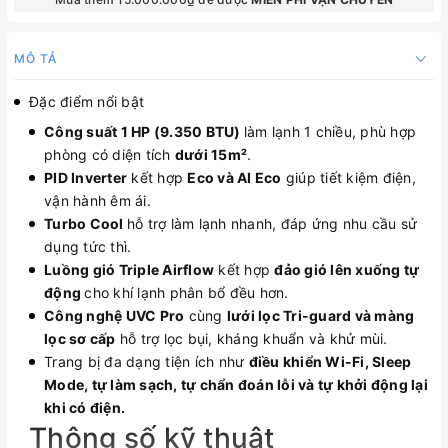
MÔ TẢ
Đặc điểm nổi bật
Công suất 1 HP (9.350 BTU)
làm lạnh 1 chiều, phù hợp
phòng có diện tích
dưới 15m²
.
PID Inverter
kết hợp
Eco và AI Eco
giúp tiết kiệm điện,
vận hành êm ái.
Turbo Cool
hỗ trợ làm lạnh nhanh, đáp ứng nhu cầu sử
dụng tức thì.
Luồng gió Triple Airflow
kết hợp
đảo gió lên xuống tự
động
cho khí lạnh phân bổ đều hơn.
Công nghệ UVC Pro
cùng
lưới lọc Tri-guard và màng
lọc sơ cấp
hỗ trợ lọc bụi, kháng khuẩn và khử mùi.
Trang bị đa dạng tiện ích như
điều khiển Wi-Fi, Sleep
Mode, tự làm sạch, tự chẩn đoán lỗi và tự khởi động lại
khi có điện.
Thông số kỹ thuật