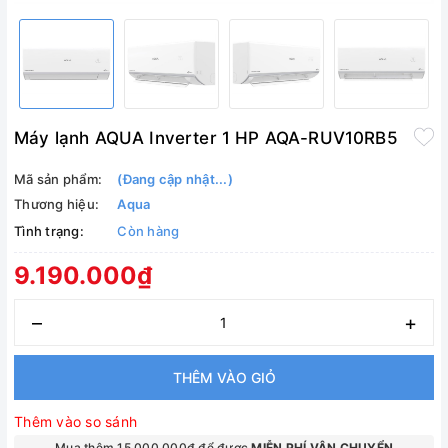
Máy lạnh AQUA Inverter 1 HP AQA-RUV10RB5
Mã sản phẩm:
(Đang cập nhật...)
Thương hiệu:
Aqua
Tình trạng:
Còn hàng
9.190.000₫
–
+
THÊM VÀO GIỎ
Thêm vào so sánh
Mua thêm 15.000.000₫ để được
MIỄN PHÍ VẬN CHUYỂN