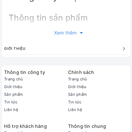
Thông tin sản phẩm
Thông tin sản phẩm
Xem thêm
Loại máy:
1 chiều (chỉ làm lạnh)
GIỚI THIỆU
Inverter:
Có Inverter
Công suất làm lạnh:
Thông tin công ty
1 HP - 9.350 BTU
Chính sách
Phạm vi làm lạnh hiệu quả:
Trang chủ
Trang chủ
Dưới 15m² (từ 30 đến 45m³)
Giới thiệu
Giới thiệu
Độ ồn trung bình (được đo trong phòng thí nghiệm):
Sản phẩm
Sản phẩm
Dàn lạnh: 24 dB - Dàn nóng: 50 dB
Tin tức
Tin tức
Dòng sản phẩm:
Liên hệ
Liên hệ
2026
Sản xuất tại:
Hỗ trợ khách hàng
Thông tin chung
Thái Lan