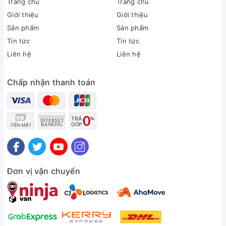
Trang chủ
Trang chủ
Loại máy:
Giới thiệu
Giới thiệu
1 chiều (chỉ làm lạnh)
Sản phẩm
Sản phẩm
Inverter:
Tin tức
Tin tức
Có Inverter
Liên hệ
Liên hệ
Công suất làm lạnh:
1 HP - 9000 BTU
Phạm vi làm lạnh hiệu quả:
Chấp nhận thanh toán
Dưới 15m² (từ 30 đến 45m³)
Độ ồn trung bình (được đo trong phòng thí nghiệm):
Dàn lạnh: 27 dB - Dàn nóng: 50 dB
Dòng sản phẩm:
2025
Sản xuất tại:
Thái Lan
Đơn vị vận chuyển
Thời gian bảo hành cục lạnh, cục nóng:
2 năm
Thời gian bảo hành máy nén:
Máy nén 12 năm
Chất liệu dàn tản nhiệt: