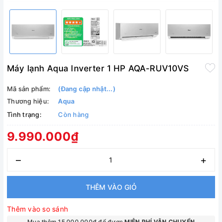
Máy lạnh Aqua Inverter 1 HP AQA-RUV10VS
Mã sản phẩm:
(Đang cập nhật...)
Thương hiệu:
Aqua
Tình trạng:
Còn hàng
9.990.000₫
–
+
THÊM VÀO GIỎ
Thêm vào so sánh
Mua thêm 15.000.000₫ để được
MIỄN PHÍ VẬN CHUYỂN