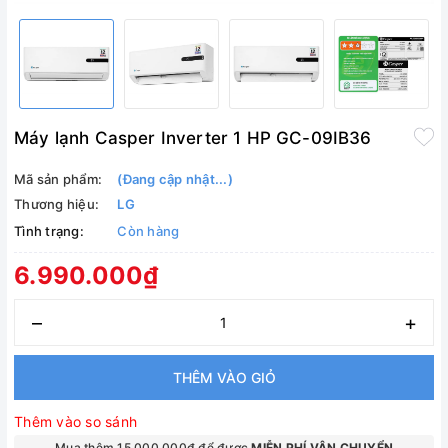
Máy lạnh Casper Inverter 1 HP GC-09IB36
Mã sản phẩm:
(Đang cập nhật...)
Thương hiệu:
LG
Tình trạng:
Còn hàng
6.990.000₫
–
+
THÊM VÀO GIỎ
Thêm vào so sánh
Mua thêm 15.000.000₫ để được
MIỄN PHÍ VẬN CHUYỂN