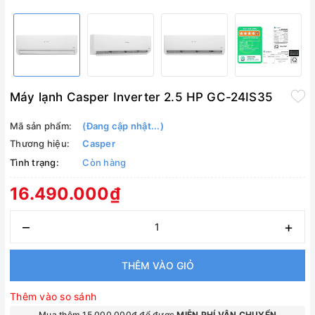
Máy lạnh Casper Inverter 2.5 HP GC-24IS35
Mã sản phẩm:
(Đang cập nhật...)
Thương hiệu:
Casper
Tình trạng:
Còn hàng
16.490.000₫
–
+
THÊM VÀO GIỎ
Thêm vào so sánh
Mua thêm 15.000.000₫ để được
MIỄN PHÍ VẬN CHUYỂN