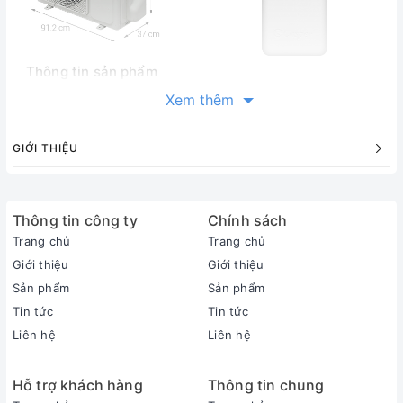
Thông tin sản phẩm
Loại máy:
Xem thêm
1 chiều (chỉ làm lạnh)
Inverter:
GIỚI THIỆU
Có Inverter
Công suất làm lạnh:
2.5 HP - 21.500 BTU
Thông tin công ty
Chính sách
Phạm vi làm lạnh hiệu quả:
Trang chủ
Trang chủ
Từ 30 - 40m² (từ 80 đến 120m³)
Độ ồn trung bình (được đo trong phòng thí nghiệm):
Giới thiệu
Giới thiệu
Dàn lạnh: 45 dB - Dàn nóng: 55 dB
Sản phẩm
Sản phẩm
Dòng sản phẩm:
Tin tức
Tin tức
2023
Liên hệ
Liên hệ
Sản xuất tại:
Thái Lan
Hỗ trợ khách hàng
Thông tin chung
Thời gian bảo hành cục lạnh, cục nóng: