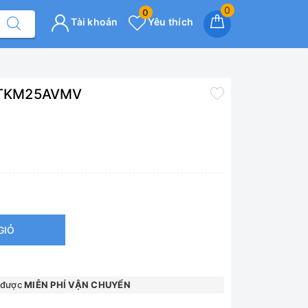
0
0
Tài khoản
Yêu thích
P FTKM25AVMV
GIỎ
 được
MIỄN PHÍ VẬN CHUYỂN