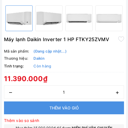
Máy lạnh Daikin Inverter 1 HP FTKY25ZVMV
Mã sản phẩm:
(Đang cập nhật...)
Thương hiệu:
Daikin
Tình trạng:
Còn hàng
11.390.000₫
–
+
THÊM VÀO GIỎ
Thêm vào so sánh
Mua thêm 15.000.000₫ để được
MIỄN PHÍ VẬN CHUYỂN