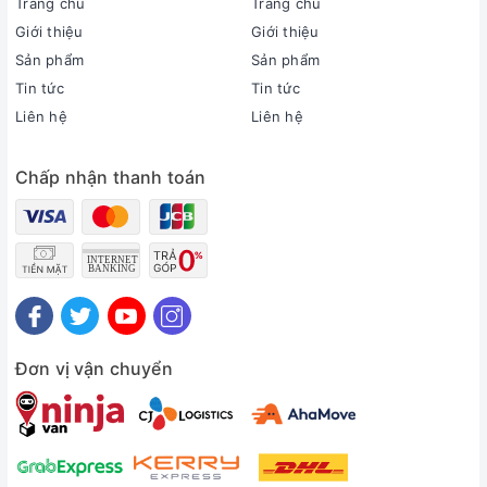
Thời gian bảo hành cục lạnh, cục nóng:
Trang chủ
Trang chủ
2 năm
Giới thiệu
Giới thiệu
Thời gian bảo hành máy nén:
Sản phẩm
Sản phẩm
Máy nén 5 năm
Tin tức
Tin tức
Chất liệu dàn tản nhiệt:
Liên hệ
Liên hệ
Ống dẫn gas bằng Đồng - Lá tản nhiệt bằng Nhôm phủ
sơn tĩnh điện
Chấp nhận thanh toán
Loại Gas:
R-32
Mức tiêu thụ điện năng
Tiêu thụ điện:
0.7 kWh
Nhãn năng lượng:
5 sao (Hiệu suất năng lượng 6.28)
Công nghệ tiết kiệm điện:
Đơn vị vận chuyển
Mắt thần thông minhInverterEcono
Khả năng lọc không khí
Lọc bụi, kháng khuẩn, khử mùi:
Phin lọc Enzyme Blue tích hợp lọc bụi mịn PM2.5Streamer