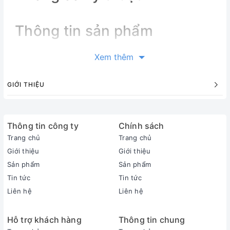
Thông tin sản phẩm
Thông tin sản phẩm
Xem thêm
Loại máy:
1 chiều (chỉ làm lạnh)
GIỚI THIỆU
Inverter:
Có Inverter
Công suất làm lạnh:
Thông tin công ty
1 HP - 9.200 BTU
Chính sách
Phạm vi làm lạnh hiệu quả:
Trang chủ
Trang chủ
Dưới 15m² (từ 30 đến 45m³)
Giới thiệu
Giới thiệu
Độ ồn trung bình (được đo trong phòng thí nghiệm):
Sản phẩm
Sản phẩm
Dàn lạnh: 18-38 dB - Dàn nóng: 42-46 dB
Tin tức
Tin tức
Dòng sản phẩm:
Liên hệ
Liên hệ
2025
Sản xuất tại:
Hỗ trợ khách hàng
Thông tin chung
Việt Nam