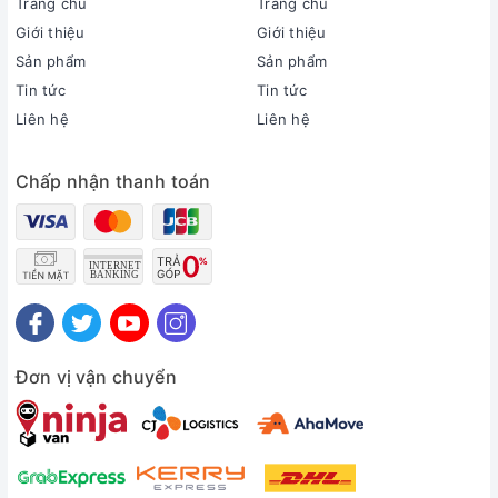
Trang chủ
Trang chủ
Sản xuất tại:
Thái Lan
Giới thiệu
Giới thiệu
Thời gian bảo hành cục lạnh, cục nóng:
Sản phẩm
Sản phẩm
1 năm
Tin tức
Tin tức
Thời gian bảo hành máy nén:
Liên hệ
Liên hệ
Máy nén 5 năm
Chất liệu dàn tản nhiệt:
Chấp nhận thanh toán
Ống dẫn gas bằng Đồng - Lá tản nhiệt bằng Nhôm
Loại Gas:
R-32
Mức tiêu thụ điện năng
Tiêu thụ điện:
0.45 kWh
Nhãn năng lượng:
5 sao (Hiệu suất năng lượng 7.24)
Đơn vị vận chuyển
Công nghệ tiết kiệm điện:
Mắt thần thông minhInverterEcono
Khả năng lọc không khí
Lọc bụi, kháng khuẩn, khử mùi: