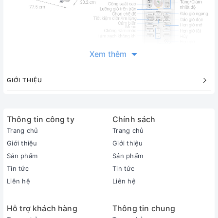
Xem thêm
Thông tin sản phẩm
GIỚI THIỆU
Loại máy:
1 chiều (chỉ làm lạnh)
Inverter:
Thông tin công ty
Chính sách
Có Inverter
Trang chủ
Trang chủ
Công suất làm lạnh:
1 HP - 8.500 BTU
Giới thiệu
Giới thiệu
Phạm vi làm lạnh hiệu quả:
Sản phẩm
Sản phẩm
Dưới 15m² (từ 30 đến 45m³)
Tin tức
Tin tức
Độ ồn trung bình (được đo trong phòng thí nghiệm):
Liên hệ
Liên hệ
Dàn lạnh: 19 - 42 dB - Dàn nóng: 43 - 46 dB
Dòng sản phẩm:
Hỗ trợ khách hàng
Thông tin chung
2021