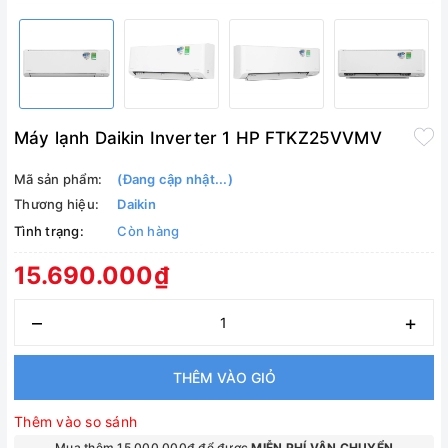
Máy lạnh Daikin Inverter 1 HP FTKZ25VVMV
Mã sản phẩm:
(Đang cập nhật...)
Thương hiệu:
Daikin
Tình trạng:
Còn hàng
15.690.000₫
–
+
THÊM VÀO GIỎ
Thêm vào so sánh
Mua thêm 15.000.000₫ để được
MIỄN PHÍ VẬN CHUYỂN