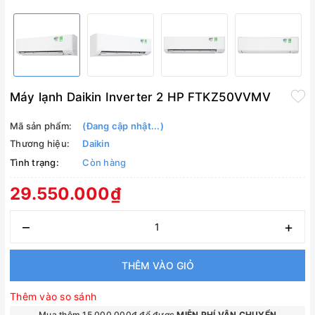
Máy lạnh Daikin Inverter 2 HP FTKZ50VVMV
Mã sản phẩm:
(Đang cập nhật...)
Thương hiệu:
Daikin
Tình trạng:
Còn hàng
29.550.000₫
–
+
THÊM VÀO GIỎ
Thêm vào so sánh
Mua thêm 15.000.000₫ để được
MIỄN PHÍ VẬN CHUYỂN