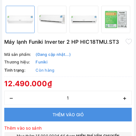
Máy lạnh Funiki Inverter 2 HP HIC18TMU.ST3
Mã sản phẩm:
(Đang cập nhật...)
Thương hiệu:
Funiki
Tình trạng:
Còn hàng
12.490.000₫
–
+
THÊM VÀO GIỎ
Thêm vào so sánh
Mua thêm 15.000.000₫ để được
MIỄN PHÍ VẬN CHUYỂN