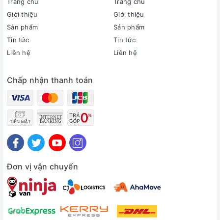
Trang chủ
Trang chủ
Giới thiệu
Giới thiệu
Thông tin sản phẩm
Sản phẩm
Sản phẩm
Loại máy:
Tin tức
Tin tức
1 chiều (chỉ làm lạnh)
Liên hệ
Liên hệ
Inverter:
Có Inverter
Chấp nhận thanh toán
Công suất làm lạnh:
2 HP - 17.000 BTU
Phạm vi làm lạnh hiệu quả:
Từ 20 - 30m² (từ 60 đến 80m³)
Độ ồn trung bình (được đo trong phòng thí nghiệm):
Dàn lạnh: 31 dB - Dàn nóng: 42 dB
Dòng sản phẩm:
2022
Đơn vị vận chuyển
Sản xuất tại:
Malaysia
Thời gian bảo hành cục lạnh, cục nóng:
2 năm
Thời gian bảo hành máy nén: