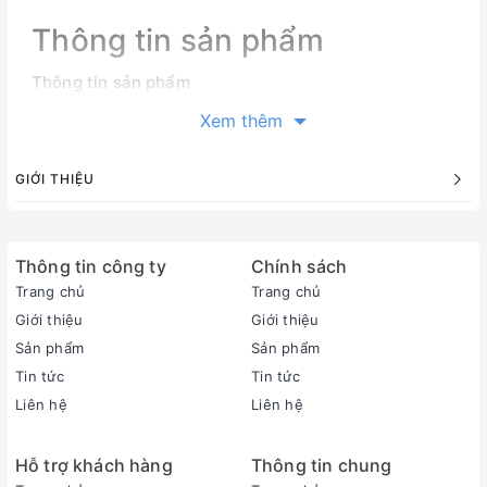
Thông tin sản phẩm
Thông tin sản phẩm
Loại máy:
Xem thêm
1 chiều (chỉ làm lạnh)
Inverter:
GIỚI THIỆU
Có Inverter
Công suất làm lạnh:
1.5 HP - 12.000 BTU
Thông tin công ty
Phạm vi làm lạnh hiệu quả:
Chính sách
Từ 15 - 20m² (từ 40 đến 60m³)
Trang chủ
Trang chủ
Độ ồn trung bình (được đo trong phòng thí nghiệm):
Giới thiệu
Giới thiệu
Dàn lạnh: 41/35/27/21 dB - Dàn nóng: 50 dB
Sản phẩm
Sản phẩm
Dòng sản phẩm:
Tin tức
Tin tức
2025
Liên hệ
Liên hệ
Sản xuất tại:
Thái Lan
Hỗ trợ khách hàng
Thông tin chung
Thời gian bảo hành cục lạnh, cục nóng: