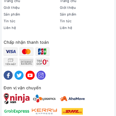
2 năm
Trang chủ
Trang chủ
Thời gian bảo hành máy nén:
Giới thiệu
Giới thiệu
Máy nén 10 năm
Sản phẩm
Sản phẩm
Chất liệu dàn tản nhiệt:
Tin tức
Tin tức
Ống dẫn gas bằng Đồng - Lá tản nhiệt bằng Nhôm phủ
Liên hệ
Liên hệ
lớp Gold-Fin
Loại Gas:
Chấp nhận thanh toán
R-32
Mức tiêu thụ điện năng
Tiêu thụ điện:
0.85 kWh
Nhãn năng lượng:
5 sao (Hiệu suất năng lượng 6.93)
Công nghệ tiết kiệm điện:
Dual Inverter
AI Kw Manager
Energy Ctrl - Kiểm soát năng
Đơn vị vận chuyển
lượng chủ động 4 mức
Khả năng lọc không khí
Lọc bụi, kháng khuẩn, khử mùi:
Màng lọc sơ cấp
Tạo ion lọc không khí
Bộ lọc PM2.5