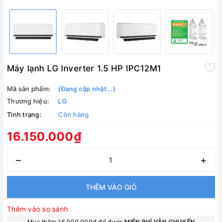
Máy lạnh LG Inverter 1.5 HP IPC12M1
Mã sản phẩm:
(Đang cập nhật...)
Thương hiệu:
LG
Tình trạng:
Còn hàng
16.150.000₫
–
+
THÊM VÀO GIỎ
Thêm vào so sánh
Mua thêm 15.000.000₫ để được
MIỄN PHÍ VẬN CHUYỂN