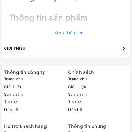
Thông tin sản phẩm
Thông tin sản phẩm
Xem thêm
Loại máy:
1 chiều (chỉ làm lạnh)
GIỚI THIỆU
Inverter:
Có Inverter
Công suất làm lạnh:
Thông tin công ty
2.5 HP - 21.200 BTU
Chính sách
Phạm vi làm lạnh hiệu quả:
Trang chủ
Trang chủ
Từ 30 - 40m² (từ 80 đến 120m³)
Giới thiệu
Giới thiệu
Độ ồn trung bình (được đo trong phòng thí nghiệm):
Sản phẩm
Sản phẩm
Dàn lạnh: 47/41/37/32 dB - Dàn nóng: 55 dB
Tin tức
Tin tức
Dòng sản phẩm:
Liên hệ
Liên hệ
2026
Sản xuất tại:
Hỗ trợ khách hàng
Thông tin chung
Thái Lan