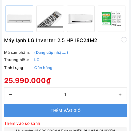
Máy lạnh LG Inverter 2.5 HP IEC24M2
Mã sản phẩm:
(Đang cập nhật...)
Thương hiệu:
LG
Tình trạng:
Còn hàng
25.990.000₫
–
+
THÊM VÀO GIỎ
Thêm vào so sánh
Mua thêm 15.000.000₫ để được
MIỄN PHÍ VẬN CHUYỂN