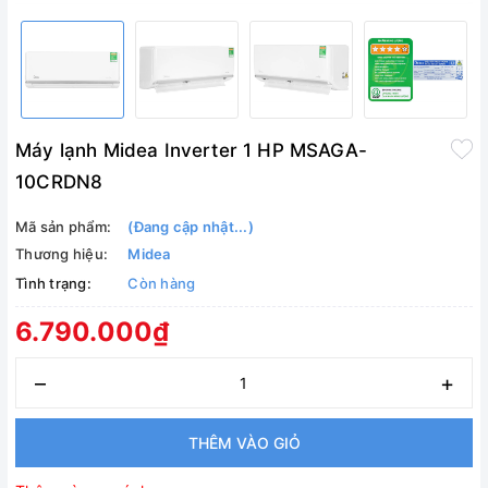
Máy lạnh Midea Inverter 1 HP MSAGA-
10CRDN8
Mã sản phẩm:
(Đang cập nhật...)
Thương hiệu:
Midea
Tình trạng:
Còn hàng
6.790.000₫
–
+
THÊM VÀO GIỎ