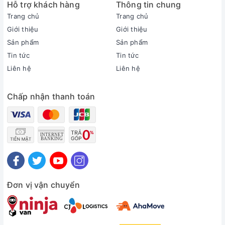
Hỗ trợ khách hàng
Thông tin chung
Dòng sản phẩm:
Trang chủ
Trang chủ
2023
Sản xuất tại:
Giới thiệu
Giới thiệu
Thái Lan
Sản phẩm
Sản phẩm
Thời gian bảo hành cục lạnh, cục nóng:
Tin tức
Tin tức
3 năm
Liên hệ
Liên hệ
Thời gian bảo hành máy nén:
Máy nén 5 năm
Chấp nhận thanh toán
Chất liệu dàn tản nhiệt:
Ống dẫn gas bằng Đồng - Lá tản nhiệt bằng Nhôm mạ
Vàng
Loại Gas:
R-32
Mức tiêu thụ điện năng
Tiêu thụ điện:
0.75 kWh
Đơn vị vận chuyển
Nhãn năng lượng:
5 sao (Hiệu suất năng lượng 4.48)
Công nghệ tiết kiệm điện: