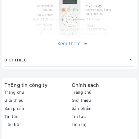
Xem thêm
GIỚI THIỆU
Thông tin sản phẩm
Loại máy:
1 chiều (chỉ làm lạnh)
Thông tin công ty
Chính sách
Inverter:
Trang chủ
Trang chủ
Có Inverter
Công suất làm lạnh:
Giới thiệu
Giới thiệu
1 HP - 9.500 BTU
Sản phẩm
Sản phẩm
Phạm vi làm lạnh hiệu quả:
Tin tức
Tin tức
Dưới 15m² (từ 30 đến 45m³)
Liên hệ
Liên hệ
Độ ồn trung bình (được đo trong phòng thí nghiệm):
Dàn lạnh: 34 dB - Dàn nóng: 53 dB