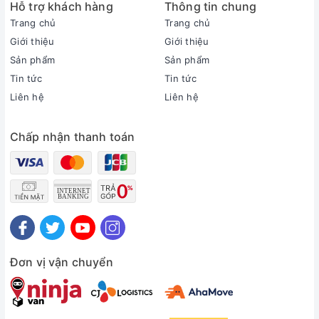
Hỗ trợ khách hàng
Thông tin chung
Loại máy:
Trang chủ
Trang chủ
1 chiều (chỉ làm lạnh)
Inverter:
Giới thiệu
Giới thiệu
Có Inverter
Sản phẩm
Sản phẩm
Công suất làm lạnh:
Tin tức
Tin tức
1.5 HP - 12.000 BTU
Liên hệ
Liên hệ
Phạm vi làm lạnh hiệu quả:
Từ 15 - 20m² (từ 40 đến 60m³)
Chấp nhận thanh toán
Độ ồn trung bình (được đo trong phòng thí nghiệm):
Dàn lạnh: 34/29/26 dB - Dàn nóng: 50 dB
Dòng sản phẩm:
2026
Sản xuất tại:
Malaysia
Thời gian bảo hành cục lạnh, cục nóng:
2 năm
Đơn vị vận chuyển
Thời gian bảo hành máy nén:
Máy nén 10 năm
Chất liệu dàn tản nhiệt: