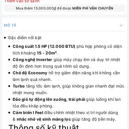
Thêm vào so sánh
Mua thêm 15.000.000₫ để được
MIỄN PHÍ VẬN CHUYỂN
MÔ TẢ
Đặc điểm nổi bật
Công suất 1.5 HP (12.000 BTU)
phù hợp phòng có diện
tích khoảng
15 - 20m²
.
Công nghệ Inverter
giúp máy chạy êm và duy trì nhiệt
độ ổn định hơn trong quá trình sử dụng.
Chế độ Economy
hỗ trợ giảm điện năng khi không cần
làm lạnh quá nhanh.
Turbo
tăng tốc làm lạnh, giúp không gian nhanh đạt mức
nhiệt mong muốn.
Đảo gió tự động lên xuống, trái phải
giúp luồng khí lan
tỏa đều khắp phòng.
Cảm biến I Feel
điều chỉnh nhiệt theo vị trí người dùng
&
nhắc nhở vệ sinh màng lọc
giúp tăng độ bền máy.
Thông số kỹ thuật