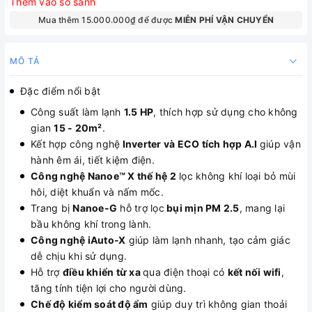
Thêm vào so sánh
Mua thêm 15.000.000₫ để được
MIỄN PHÍ VẬN CHUYỂN
MÔ TẢ
Đặc điểm nổi bật
Công suất làm lạnh
1.5 HP
, thích hợp sử dụng cho không
gian
15 - 20m²
.
Kết hợp công nghệ
Inverter và ECO tích hợp A.I
giúp vận
hành êm ái, tiết kiệm điện.
Công nghệ Nanoe™ X thế hệ 2
lọc không khí loại bỏ mùi
hôi, diệt khuẩn và nấm mốc.
Trang bị
Nanoe-G
hỗ trợ lọc
bụi mịn PM 2.5
, mang lại
bầu không khí trong lành.
Công nghệ iAuto-X
giúp làm lạnh nhanh, tạo cảm giác
dễ chịu khi sử dụng.
Hỗ trợ
điều khiển từ xa
qua điện thoại có
kết nối wifi
,
tăng tính tiện lợi cho người dùng.
Chế độ kiểm soát độ ẩm
giúp duy trì không gian thoải