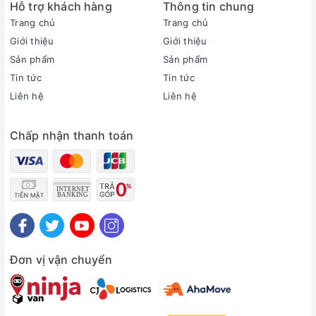
Hỗ trợ khách hàng
Thông tin chung
Trang chủ
Trang chủ
Giới thiệu
Giới thiệu
Sản phẩm
Sản phẩm
Tin tức
Tin tức
Liên hệ
Liên hệ
Chấp nhận thanh toán
Thông tin sản phẩm
Loại máy:
1 chiều (chỉ làm lạnh)
Inverter:
Có Inverter
Công suất làm lạnh:
1.5 HP - 11.900 BTU
Đơn vị vận chuyển
Phạm vi làm lạnh hiệu quả:
Từ 15 - 20m² (từ 40 đến 60m³)
Độ ồn trung bình (được đo trong phòng thí nghiệm):
Dàn lạnh: 28 dB - Dàn nóng: 48 dB