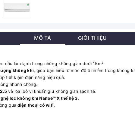
MÔ TẢ
GIỚI THIỆU
nhu cầu làm lạnh trong những không gian dưới 15m².
lượng không khí
, giúp bạn hiểu rõ mức độ ô nhiễm trong không k
úp tiết kiệm điện năng hiệu quả.
hòng nhanh chóng.
2.5
và loại bỏ vi khuẩn giữ không gian sạch sẽ.
ghệ lọc không khí Nanoe™ X thế hệ 3
.
hông qua
điện thoại có wifi
.