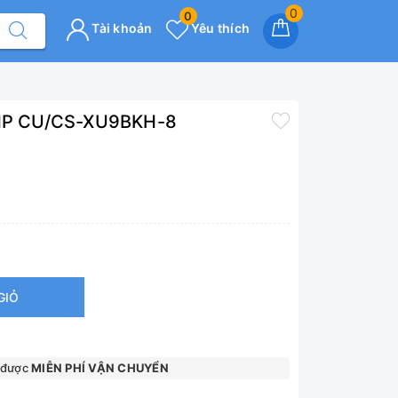
0
0
Tài khoản
Yêu thích
1 HP CU/CS-XU9BKH-8
GIỎ
 được
MIỄN PHÍ VẬN CHUYỂN