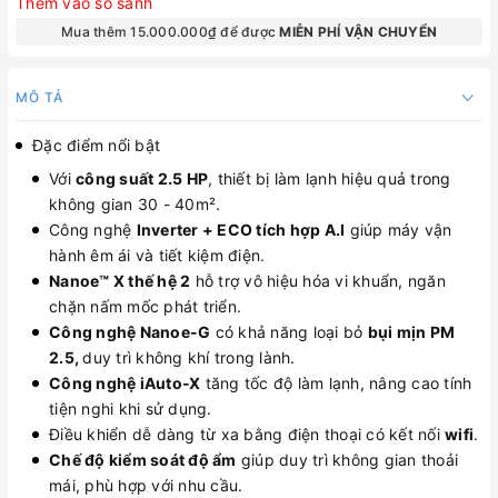
Thêm vào so sánh
Mua thêm 15.000.000₫ để được
MIỄN PHÍ VẬN CHUYỂN
MÔ TẢ
Đặc điểm nổi bật
Với
công suất 2.5 HP
, thiết bị làm lạnh hiệu quả trong
không gian 30 - 40m².
Công nghệ
Inverter + ECO tích hợp A.I
giúp máy vận
hành êm ái và tiết kiệm điện.
Nanoe™ X thế hệ 2
hỗ trợ vô hiệu hóa vi khuẩn, ngăn
chặn nấm mốc phát triển.
Công nghệ Nanoe-G
có khả năng loại bỏ
bụi mịn PM
2.5,
duy trì không khí trong lành.
Công nghệ iAuto-X
tăng tốc độ làm lạnh, nâng cao tính
tiện nghi khi sử dụng.
Điều khiển dễ dàng từ xa bằng điện thoại có kết nối
wifi
.
Chế độ kiểm soát độ ẩm
giúp duy trì không gian thoải
mái, phù hợp với nhu cầu.