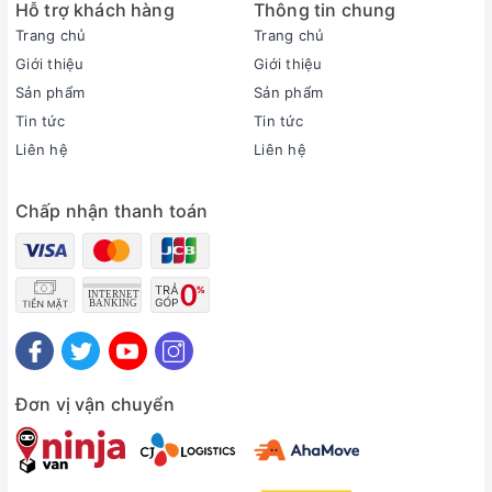
Hỗ trợ khách hàng
Thông tin chung
Trang chủ
Trang chủ
Giới thiệu
Giới thiệu
Thông tin sản phẩm
Sản phẩm
Sản phẩm
Loại máy:
Tin tức
Tin tức
1 chiều (chỉ làm lạnh)
Liên hệ
Liên hệ
Inverter:
Có Inverter
Chấp nhận thanh toán
Công suất làm lạnh:
2.5 HP - 20.800 BTU
Phạm vi làm lạnh hiệu quả:
Từ 30 - 40m² (từ 80 đến 120m³)
Độ ồn trung bình (được đo trong phòng thí nghiệm):
Dàn lạnh: 34 dB - Dàn nóng: 51 dB
Dòng sản phẩm:
2025
Đơn vị vận chuyển
Sản xuất tại:
Malaysia
Thời gian bảo hành cục lạnh, cục nóng: