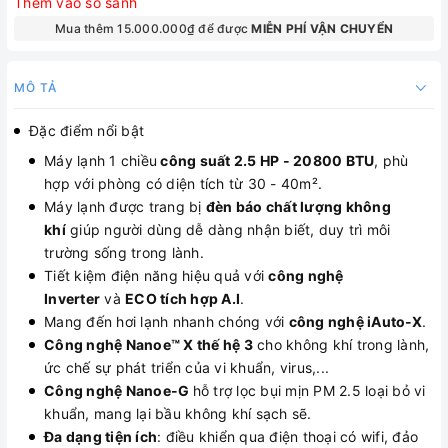
Thêm vào so sánh
Mua thêm 15.000.000₫ để được
MIỄN PHÍ VẬN CHUYỂN
MÔ TẢ
Đặc điểm nổi bật
Máy lạnh 1 chiều
công suất 2.5 HP - 20800 BTU
, phù
hợp với phòng có diện tích từ 30 - 40m².
Máy lạnh được trang bị
đèn báo chất lượng không
khí
giúp người dùng dễ dàng nhận biết, duy trì môi
trường sống trong lành.
Tiết kiệm điện năng hiệu quả với
công nghệ
Inverter
và
ECO tích hợp A.I
.
Mang đến hơi lạnh nhanh chóng với
công nghệ iAuto-X
.
Công nghệ Nanoe™ X thế hệ 3
cho không khí trong lành,
ức chế sự phát triển của vi khuẩn, virus,...
Công nghệ Nanoe-G
hỗ trợ lọc bụi mịn PM 2.5 loại bỏ vi
khuẩn, mang lại bầu không khí sạch sẽ.
Đa dạng tiện ích
: điều khiển qua điện thoại có wifi, đảo