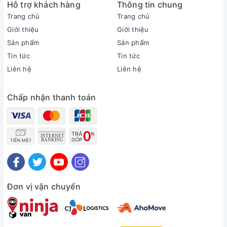
Hỗ trợ khách hàng
Thông tin chung
Trang chủ
Trang chủ
Giới thiệu
Giới thiệu
Sản phẩm
Sản phẩm
Tin tức
Tin tức
Liên hệ
Liên hệ
Chấp nhận thanh toán
Thông tin sản phẩm
Loại máy:
1 chiều (chỉ làm lạnh)
Inverter:
Có Inverter
Công suất làm lạnh:
2.5 HP - 20.800 BTU
Đơn vị vận chuyển
Phạm vi làm lạnh hiệu quả:
Từ 30 - 40m² (từ 80 đến 120m³)
Độ ồn trung bình (được đo trong phòng thí nghiệm):
Dàn lạnh: 34 dB - Dàn nóng: 51 dB