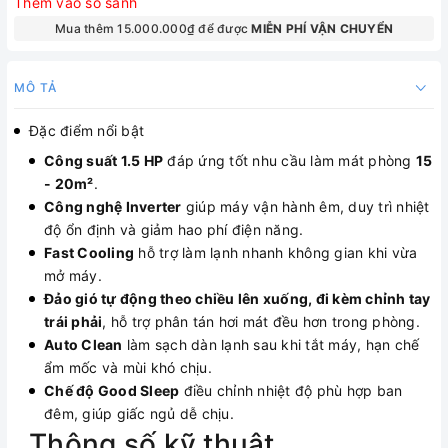
Thêm vào so sánh
Mua thêm 15.000.000₫ để được
MIỄN PHÍ VẬN CHUYỂN
MÔ TẢ
Đặc điểm nổi bật
Công suất 1.5 HP
đáp ứng tốt nhu cầu làm mát phòng
15
- 20m²
.
Công nghệ Inverter
giúp máy vận hành êm, duy trì nhiệt
độ ổn định và giảm hao phí điện năng.
Fast Cooling
hỗ trợ làm lạnh nhanh không gian khi vừa
mở máy.
Đảo gió tự động theo chiều lên xuống, đi kèm chỉnh tay
trái phải
, hỗ trợ phân tán hơi mát đều hơn trong phòng.
Auto Clean
làm sạch dàn lạnh sau khi tắt máy, hạn chế
ẩm mốc và mùi khó chịu.
Chế độ Good Sleep
điều chỉnh nhiệt độ phù hợp ban
đêm, giúp giấc ngủ dễ chịu.
Thông số kỹ thuật