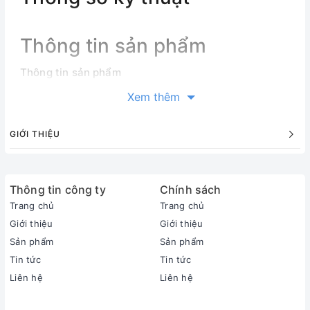
Thông tin sản phẩm
Thông tin sản phẩm
Loại máy:
Xem thêm
1 chiều (chỉ làm lạnh)
Inverter:
GIỚI THIỆU
Có Inverter
Công suất làm lạnh:
1.5 HP - 12.000 BTU
Thông tin công ty
Phạm vi làm lạnh hiệu quả:
Chính sách
Từ 15 - 20m² (từ 40 đến 60m³)
Trang chủ
Trang chủ
Độ ồn trung bình (được đo trong phòng thí nghiệm):
Giới thiệu
Giới thiệu
Dàn lạnh: 35/40 dB - Dàn nóng: 54 dB
Sản phẩm
Sản phẩm
Dòng sản phẩm:
Tin tức
Tin tức
2026
Liên hệ
Liên hệ
Sản xuất tại:
Trung Quốc