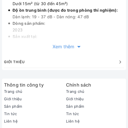
Dưới 15m² (từ 30 đến 45m³)
Độ ồn trung bình (được đo trong phòng thí nghiệm):
Dàn lạnh: 19 - 37 dB - Dàn nóng: 47 dB
Dòng sản phẩm:
2023
Sản xuất tại:
Thái Lan
Xem thêm
Thời gian bảo hành cục lạnh, cục nóng:
2 năm
GIỚI THIỆU
Thời gian bảo hành máy nén:
Máy nén 10 năm
Chất liệu dàn tản nhiệt:
Ống dẫn gas bằng Đồng - Lá tản nhiệt bằng Nhôm
Thông tin công ty
Chính sách
Loại Gas:
Trang chủ
Trang chủ
R-32
Giới thiệu
Giới thiệu
Mức tiêu thụ điện năng
Sản phẩm
Sản phẩm
Tiêu thụ điện:
Tin tức
Tin tức
0.78 kWh
Liên hệ
Liên hệ
Nhãn năng lượng: