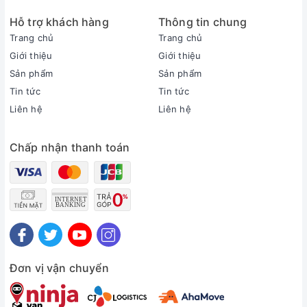
5 sao (Hiệu suất năng lượng 5.42)
Hỗ trợ khách hàng
Công nghệ tiết kiệm điện:
Thông tin chung
Digital Inverter Boost
Eco
Trang chủ
Trang chủ
Khả năng lọc không khí
Giới thiệu
Giới thiệu
Lọc bụi, kháng khuẩn, khử mùi:
Sản phẩm
Sản phẩm
Bộ lọc 4 in 1
Tin tức
Tin tức
Công nghệ làm lạnh
Liên hệ
Liên hệ
Chế độ gió:
Đảo gió lên xuống trái phải tự động
Chấp nhận thanh toán
Công nghệ làm lạnh nhanh:
Fast Cooling
Tiện ích
Tiện ích:
Điều khiển từ xa qua ứng dụng SmartThingsChức năng
tự làm sạch Auto CleanChức năng làm sạch sâu Freeze
Wash
Chức năng khử ẩm
Chế độ Wind-Free cho hơi lạnh
Đơn vị vận chuyển
thoải máiChế độ ngủ ngon Good Sleep
Màn hình hiển thị
nhiệt độ trên dàn lạnh
Hẹn giờ bật, tắt máyTự khởi động
lại khi có điệnLàm lạnh thông minh AI Auto Cooling