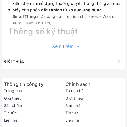
kiệm điện khi sử dụng thường xuyên trong thời gian dài.
Máy cho phép
điều khiển từ xa qua ứng dụng
SmartThings
, đi cùng các tiện ích như Freeze Wash,
Auto Clean, khử ẩm,...
Thông số kỹ thuật
Xem thêm
Thông tin sản phẩm
GIỚI THIỆU
Thông tin sản phẩm
Loại máy:
1 chiều (chỉ làm lạnh)
Thông tin công ty
Inverter:
Chính sách
Có Inverter
Trang chủ
Trang chủ
Công suất làm lạnh:
Giới thiệu
Giới thiệu
1 HP - 9000 BTU
Sản phẩm
Sản phẩm
Phạm vi làm lạnh hiệu quả:
Tin tức
Tin tức
Dưới 15m² (từ 30 đến 45m³)
Liên hệ
Liên hệ
Độ ồn trung bình (được đo trong phòng thí nghiệm):