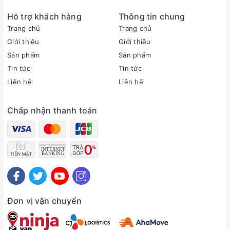
Dàn lạnh: 38/19 dB - Dàn nóng: 47 dB
Hỗ trợ khách hàng
Thông tin chung
Dòng sản phẩm:
2026
Trang chủ
Trang chủ
Sản xuất tại:
Giới thiệu
Giới thiệu
Thái Lan
Sản phẩm
Sản phẩm
Thời gian bảo hành cục lạnh, cục nóng:
Tin tức
Tin tức
2 năm
Liên hệ
Liên hệ
Thời gian bảo hành máy nén:
Máy nén 10 năm
Chấp nhận thanh toán
Chất liệu dàn tản nhiệt:
Ống dẫn gas bằng Đồng - Lá tản nhiệt bằng Nhôm phủ
DuraFin
Loại Gas:
R-32
Mức tiêu thụ điện năng
Tiêu thụ điện:
0.67 kWh
Đơn vị vận chuyển
Nhãn năng lượng:
5 sao (Hiệu suất năng lượng 5.42)