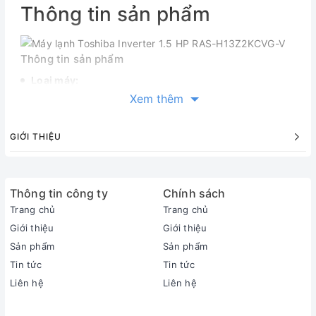
Thông tin sản phẩm
Thông tin sản phẩm
Loại máy:
1 chiều (chỉ làm lạnh)
Xem thêm
Inverter:
Có Inverter
GIỚI THIỆU
Công suất làm lạnh:
1.5 HP - 12.200 BTU
Phạm vi làm lạnh hiệu quả:
Thông tin công ty
Chính sách
Từ 15 - 20m² (từ 40 đến 60m³)
Độ ồn trung bình (được đo trong phòng thí nghiệm):
Trang chủ
Trang chủ
Dàn lạnh: 32 dB - Dàn nóng: 49 dB
Giới thiệu
Giới thiệu
Dòng sản phẩm:
Sản phẩm
Sản phẩm
2025
Tin tức
Tin tức
Sản xuất tại:
Liên hệ
Liên hệ
Thái Lan
Thời gian bảo hành cục lạnh, cục nóng: