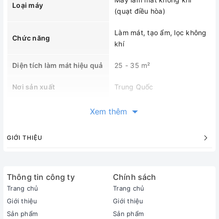
Loại máy
(quạt điều hòa)
Làm mát, tạo ẩm, lọc không
Chức năng
khí
Diện tích làm mát hiệu quả
25 - 35 m²
Nơi sản xuất
Trung Quốc
Bảo hành
12 tháng
Xem thêm
Thông số kỹ thuật
GIỚI THIỆU
Công suất
180 W
Lưu lượng gió
3000 m³/h
Thông tin công ty
Chính sách
Trang chủ
Trang chủ
Dung tích bình chứa nước
30 Lít
Giới thiệu
Giới thiệu
Sản phẩm
Sản phẩm
3 tốc độ (Thấp - Trung bình