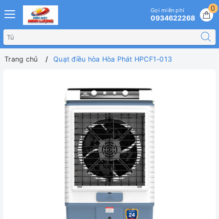
0
Gọi miễn phí
0934622268
Trang chủ
Quạt điều hòa Hòa Phát HPCF1-013