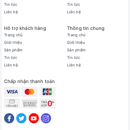
Số tốc độ gió
Tin tức
Tin tức
- Cao)
Liên hệ
Liên hệ
Độ ồn
Khoảng 55 - 65 dB
Hỗ trợ khách hàng
Thông tin chung
Kích thước (Cao x Rộng x
114 x 50 x 38 cm
Trang chủ
Trang chủ
Sâu)
Giới thiệu
Giới thiệu
Trọng lượng
14.5 kg
Sản phẩm
Sản phẩm
Tin tức
Tin tức
Tính năng và tiện ích
Liên hệ
Liên hệ
Gió thường, gió ngủ, gió tự
Chế độ gió
Chấp nhận thanh toán
nhiên
Bảng điều khiển cảm ứng
Điều khiển
và điều khiển từ xa
Hẹn giờ
Có (từ 1 - 7 giờ)
Có bánh xe di chuyển,