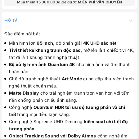
Mua thêm 15.000.000₫ để được
MIỄN PHÍ VẬN CHUYỂN
MÔ TẢ
Đặc điểm nổi bật
Màn hình lớn
65 inch
, độ phân giải
4K UHD sắc nét.
Tivi thiết kế khung tranh độc đáo,
mở lên là 1 chiếc tivi 4K,
tắt đi là 1 khung tranh nghệ thuật.
Bộ xử lý hình ảnh Quantum 4K
cho hình ảnh và âm thanh
hoàn hảo.
Chế độ tranh nghệ thuật
Art Mode
cung cấp thư viện tranh
nghệ thuật chuẩn màu.
Matte Display
cho trải nghiệm tranh trọn vẹn hơn với tấm
nền chống phản chiếu ánh sáng.
Công nghệ
Quantum HDR tối ưu độ tương phản và chi
tiết
trong mọi điều kiện sáng.
Công nghệ Supreme UHD Dimming
kiểm soát chi tiết độ
tương phản.
Object Tracking Sound với Dolby Atmos
công nghệ âm