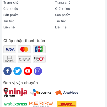
Trang chủ
Trang chủ
Giới thiệu
Giới thiệu
Sản phẩm
Sản phẩm
Tin tức
Tin tức
Liên hệ
Liên hệ
Chấp nhận thanh toán
Tổng quan sản phẩm
Loại Tivi:
Tivi Khung Tranh
Kích cỡ màn hình:
65 inch
Đơn vị vận chuyển
Độ phân giải:
4K (Ultra HD)
Loại màn hình:
Đèn nền:
LED viền kết hợp Dual LED
Hệ điều hành: