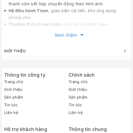
thanh vòm kết hợp chuyển động theo hình ảnh.
Hệ điều hành Tizen
, giao diện cải tiến, kho ứng dụng
phong phú.
Thưởng thức 2 màn hình
cùng lúc với Multi View.
Thông số kỹ thuật
Xem thêm
GIỚI THIỆU
Thông tin sản phẩm
Thông tin công ty
Chính sách
Trang chủ
Trang chủ
Giới thiệu
Giới thiệu
Sản phẩm
Sản phẩm
Tin tức
Tin tức
Liên hệ
Liên hệ
Hỗ trợ khách hàng
Thông tin chung