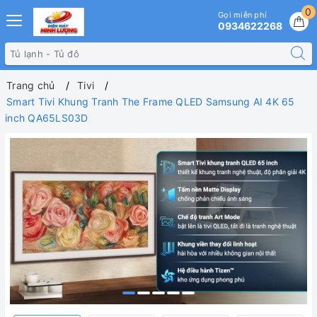
0
Gọi miễn phí
0934622268
Trang chủ
Tivi
Smart Tivi Khung Tranh The Frame QLED Samsung AI 4K 65
inch QA65LS03D