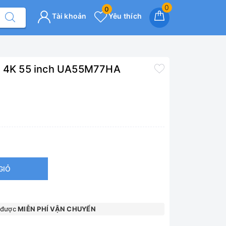
0
0
Tài khoản
Yêu thích
AI 4K 55 inch UA55M77HA
GIỎ
 được
MIỄN PHÍ VẬN CHUYỂN