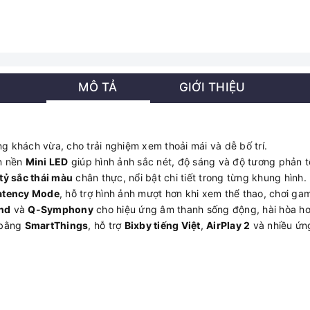
MÔ TẢ
GIỚI THIỆU
 khách vừa, cho trải nghiệm xem thoải mái và dễ bố trí.
n nền
Mini LED
giúp hình ảnh sắc nét, độ sáng và độ tương phản t
 tỷ sắc thái màu
chân thực, nổi bật chi tiết trong từng khung hình.
atency Mode
, hỗ trợ hình ảnh mượt hơn khi xem thể thao, chơi ga
nd
và
Q-Symphony
cho hiệu ứng âm thanh sống động, hài hòa hơn 
 bằng
SmartThings
, hỗ trợ
Bixby tiếng Việt
,
AirPlay 2
và nhiều ứn