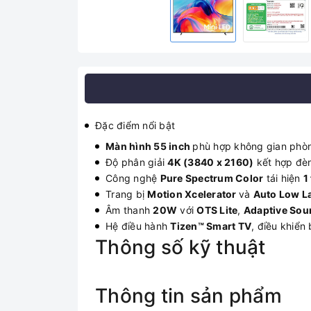
Đặc điểm nổi bật
Màn hình 55 inch
phù hợp không gian phòng
Độ phân giải
4K (3840 x 2160)
kết hợp đè
Công nghệ
Pure Spectrum Color
tái hiện
1
Trang bị
Motion Xcelerator
và
Auto Low L
Âm thanh
20W
với
OTS Lite
,
Adaptive Sou
Hệ điều hành
Tizen™ Smart TV
, điều khiển
Thông số kỹ thuật
Thông tin sản phẩm