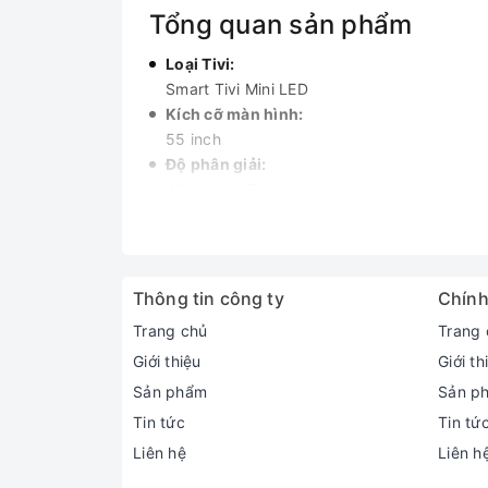
Tổng quan sản phẩm
Loại Tivi:
Smart Tivi Mini LED
Kích cỡ màn hình:
55 inch
Độ phân giải:
4K (Ultra HD)
Loại màn hình:
Đèn nền:
Mini LED
Hệ điều hành:
Tizen™
Thông tin công ty
Chính
RAM:
Trang chủ
Trang 
Hãng không công bố
Giới thiệu
Giới th
ROM (Bộ nhớ lưu trữ):
Hãng không công bố
Sản phẩm
Sản p
Chất liệu chân đế:
Tin tức
Tin tứ
Nhựa
Liên hệ
Liên h
Chất liệu viền tivi: