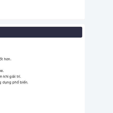
ốt hơn.
me.
khi giải trí.
g dụng phổ biến.