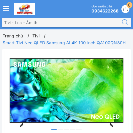
0
Gọi miễn phí
0934622268
Trang chủ
Tivi
Smart Tivi Neo QLED Samsung AI 4K 100 inch QA100QN80H