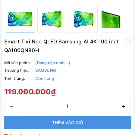
Smart Tivi Neo QLED Samsung AI 4K 100 inch
QA100QN80H
Mã sản phẩm:
(Đang cập nhật...)
Thương hiệu:
SAMSUNG
Tình trạng:
Còn hàng
119.000.000₫
–
+
THÊM VÀO GIỎ