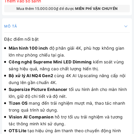
Thêm vào so sánh
Mua thêm 15.000.000₫ để được
MIỄN PHÍ VẬN CHUYỂN
MÔ TẢ
Đặc điểm nổi bật
Màn hình 100 inch
độ phân giải 4K, phù hợp không gian
lớn như phòng chiếu tại gia.
Công nghệ Supreme Mini LED Dimming
kiểm soát vùng
sáng hiệu quả, nâng cao chất lượng hiển thị.
Bộ xử lý AI NQ4 Gen2
cùng 4K AI Upscaling nâng cấp nội
dung lên gần chuẩn 4K.
Supersize Picture Enhancer
tối ưu hình ảnh cho màn hình
lớn, giữ độ chi tiết và độ nét.
Tizen OS
mang đến trải nghiệm mượt mà, thao tác nhanh
trong quá trình sử dụng.
Vision AI Companion
hỗ trợ tối ưu trải nghiệm và tương
tác thông minh khi sử dụng.
OTS Lite
tạo hiệu ứng âm thanh theo chuyển động hình