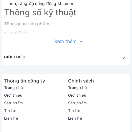
ảnh, tăng độ sống động khi xem.
Thông số kỹ thuật
Tổng quan sản phẩm
Loại Tivi:
Smart Tivi Neo QLED
Xem thêm
Kích cỡ màn hình:
100 inch
GIỚI THIỆU
Độ phân giải:
4K (Ultra HD)
Loại màn hình:
Đèn nền:
Mini LED
Thông tin công ty
Chính sách
Hệ điều hành:
Trang chủ
Trang chủ
Tizen™
Giới thiệu
Giới thiệu
RAM:
Sản phẩm
Sản phẩm
Hãng không công bố
Tin tức
Tin tức
ROM (Bộ nhớ lưu trữ):
Liên hệ
Liên hệ
Hãng không công bố
Chất liệu chân đế: