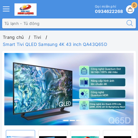
0
Gọi miễn phí
0934622268
Trang chủ
Tivi
Smart Tivi QLED Samsung 4K 43 inch QA43Q65D