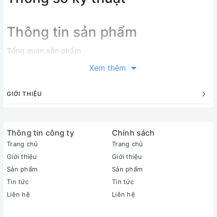
Thông tin sản phẩm
Tổng quan sản phẩm
Loại Tivi:
Xem thêm
Smart Tivi QLED
Kích cỡ màn hình:
GIỚI THIỆU
55 inch
Độ phân giải:
4K (Ultra HD)
Thông tin công ty
Loại màn hình:
Chính sách
Đèn nền:
LED viền (Edge LED)
Trang chủ
Trang chủ
Hệ điều hành:
Giới thiệu
Giới thiệu
Tizen™
Sản phẩm
Sản phẩm
RAM:
Tin tức
Tin tức
Hãng không công bố
Liên hệ
Liên hệ
ROM (Bộ nhớ lưu trữ):
Hãng không công bố