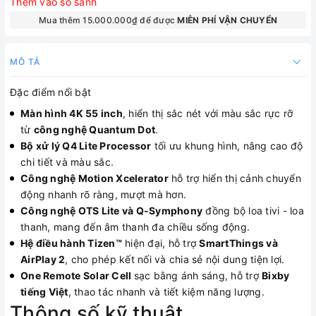
Thêm vào so sánh
Mua thêm 15.000.000₫ để được
MIỄN PHÍ VẬN CHUYỂN
MÔ TẢ
Đặc điểm nổi bật
Màn hình 4K 55 inch
, hiển thị sắc nét với màu sắc rực rỡ
từ
công nghệ Quantum Dot
.
Bộ xử lý Q4 Lite Processor
tối ưu khung hình, nâng cao độ
chi tiết và màu sắc.
Công nghệ Motion Xcelerator
hỗ trợ hiển thị cảnh chuyển
động nhanh rõ ràng, mượt mà hơn.
Công nghệ OTS Lite và Q-Symphony
đồng bộ loa tivi - loa
thanh, mang đến âm thanh đa chiều sống động.
Hệ điều hành Tizen™
hiện đại, hỗ trợ
SmartThings và
AirPlay 2
, cho phép kết nối và chia sẻ nội dung tiện lợi.
One Remote Solar Cell
sạc bằng ánh sáng, hỗ trợ
Bixby
tiếng Việt
, thao tác nhanh và tiết kiệm năng lượng.
Thông số kỹ thuật