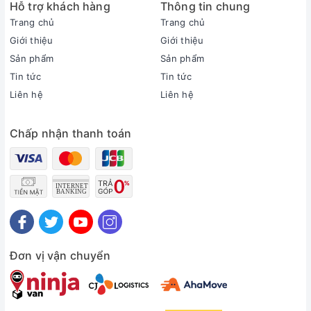
Hỗ trợ khách hàng
Thông tin chung
Chất liệu chân đế:
Nhựa
Trang chủ
Trang chủ
Chất liệu viền tivi:
Giới thiệu
Giới thiệu
Nhựa
Sản phẩm
Sản phẩm
Nơi sản xuất:
Tin tức
Tin tức
Việt Nam
Liên hệ
Liên hệ
Năm ra mắt:
2025
Công nghệ hình ảnh
Chấp nhận thanh toán
Công nghệ hình ảnh:
Độ tương phản cao - Mega ContrastSupreme UHD
DimmingQuantum HDRQuantum DotChuyển động mượt
Motion XceleratorSuper Ultra Wide Game View & Game
BarGiảm độ trễ chơi game Auto Low Latency Mode
(ALLM)Chế độ Game Motion Plus
Bộ xử lý:
Đơn vị vận chuyển
Bộ xử lý Q4 Lite Processor
Tần số quét thực:
50 Hz/60 Hz