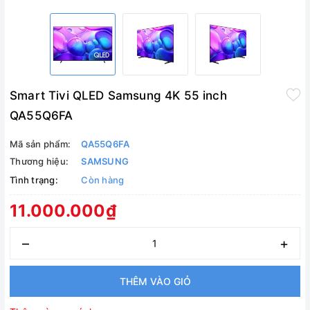
Smart Tivi QLED Samsung 4K 55 inch
QA55Q6FA
Mã sản phẩm:
QA55Q6FA
Thương hiệu:
SAMSUNG
Tình trạng:
Còn hàng
11.000.000₫
–
+
THÊM VÀO GIỎ