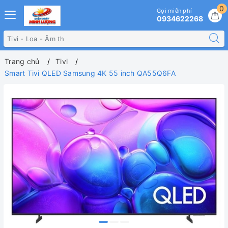
0
Gọi miễn phí
0934622268
Trang chủ
Tivi
Smart Tivi QLED Samsung 4K 55 inch QA55Q6FA