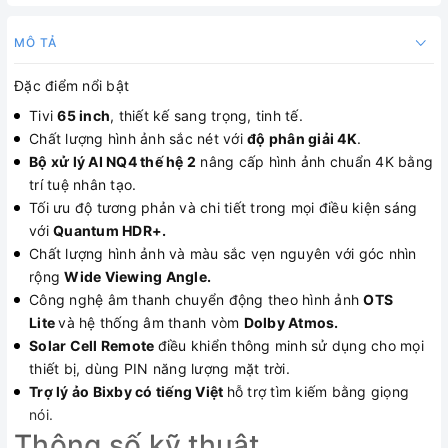
MÔ TẢ
Đặc điểm nổi bật
Tivi
65 inch
, thiết kế sang trọng, tinh tế.
Chất lượng hình ảnh sắc nét với
độ phân giải 4K
.
Bộ xử lý AI NQ4 thế hệ 2
nâng cấp hình ảnh chuẩn 4K bằng
trí tuệ nhân tạo.
Tối ưu độ tương phản và chi tiết trong mọi điều kiện sáng
với
Quantum HDR+.
Chất lượng hình ảnh và màu sắc vẹn nguyên với góc nhìn
rộng
Wide Viewing Angle.
Công nghệ âm thanh chuyển động theo hình ảnh
OTS
Lite
và hệ thống âm thanh vòm
Dolby Atmos.
Solar Cell Remote
điều khiển thông minh sử dụng cho mọi
thiết bị, dùng PIN năng lượng mặt trời.
Trợ lý ảo Bixby có tiếng Việt
hỗ trợ tìm kiếm bằng giọng
nói.
Thông số kỹ thuật