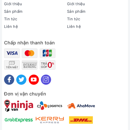
Giới thiệu
Giới thiệu
Sản phẩm
Sản phẩm
Tổng quan sản phẩm
Tin tức
Tin tức
Liên hệ
Liên hệ
Loại Tivi:
Smart Tivi QLED
Kích cỡ màn hình:
Chấp nhận thanh toán
65 inch
Độ phân giải:
4K (Ultra HD)
Loại màn hình:
Đèn nền:
LED nền (Full Array LED)
Hệ điều hành:
Tizen™
Đơn vị vận chuyển
RAM:
Hãng không công bố
ROM (Bộ nhớ lưu trữ):
Hãng không công bố
Chất liệu chân đế:
Kim loại