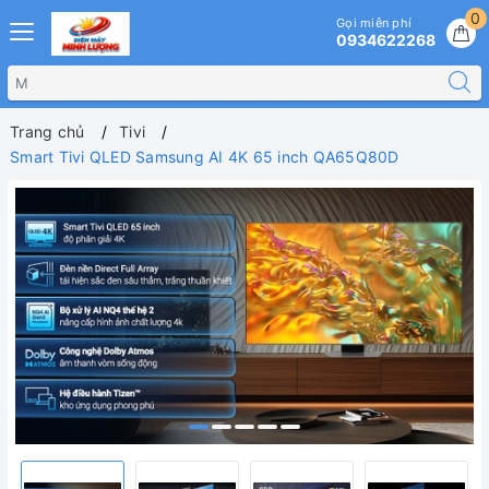
0
Gọi miễn phí
0934622268
Trang chủ
Tivi
Smart Tivi QLED Samsung AI 4K 65 inch QA65Q80D