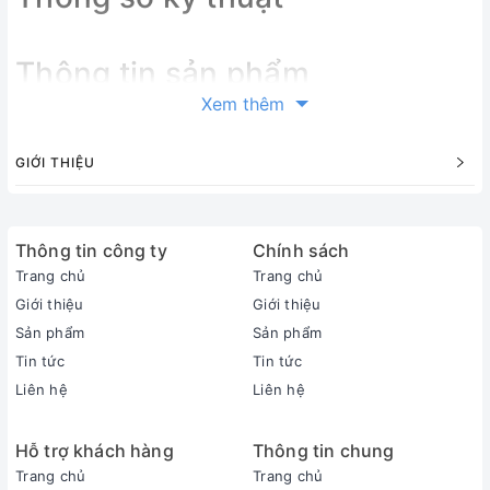
Thông tin sản phẩm
Xem thêm
Tổng quan sản phẩm
Loại Tivi:
GIỚI THIỆU
Smart Tivi QLED
Kích cỡ màn hình:
75 inch
Thông tin công ty
Độ phân giải:
Chính sách
4K (Ultra HD)
Trang chủ
Trang chủ
Loại màn hình:
Giới thiệu
Giới thiệu
Đèn nền:
LED viền (Edge LED)
Sản phẩm
Sản phẩm
Hệ điều hành:
Tin tức
Tin tức
Tizen™
Liên hệ
Liên hệ
RAM:
Hãng không công bố
Hỗ trợ khách hàng
Thông tin chung
ROM (Bộ nhớ lưu trữ):
Hãng không công bố
Trang chủ
Trang chủ