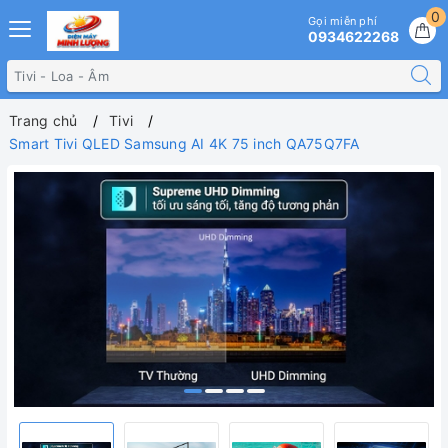
0
Gọi miễn phí
0934622268
Trang chủ
Tivi
Smart Tivi QLED Samsung AI 4K 75 inch QA75Q7FA