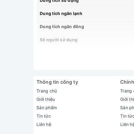
Dung tích sử dụng
Dung tích ngăn lạnh
Dung tích ngăn đông
Số người sử dụng
Năm ra mắt
Xuất xứ
Bảo hành
Thông tin công ty
Chính
Trang chủ
Trang 
Thiết kế
Giới thiệu
Giới th
Kích thước (Cao x Rộng x Sâu)
Sản phẩm
Sản p
Tin tức
Tin tứ
Trọng lượng
Liên hệ
Liên h
Chất liệu cửa tủ