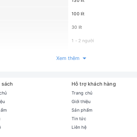
130 lít
100 lít
30 lít
1 - 2 người
2023
Xem thêm
Việt Nam
24 tháng
 sách
Hỗ trợ khách hàng
chủ
Trang chủ
iệu
Giới thiệu
1145 x 475 x 563 mm
hẩm
Sản phẩm
c
Tin tức
28 kg
ệ
Liên hệ
Kim loại sơn tĩnh điện