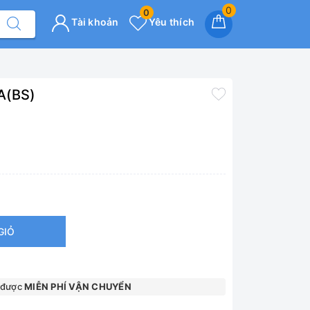
0
0
Tài khoản
Yêu thích
FA(BS)
GIỎ
 được
MIỄN PHÍ VẬN CHUYỂN