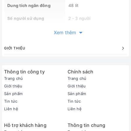
Dung tích ngăn đông
48 lít
Số người sử dụng
2 - 3 người
Năm ra mắt
2022
Xem thêm
Xuất xứ
Việt Nam
GIỚI THIỆU
Bảo hành
24 tháng
Thiết kế
Thông tin công ty
Chính sách
Trang chủ
Trang chủ
Kích thước (Cao x Rộng x
1375 x 540 x 608 mm
Giới thiệu
Giới thiệu
Sâu)
Sản phẩm
Sản phẩm
Tin tức
Tin tức
Trọng lượng
35 kg
Liên hệ
Liên hệ
Chất liệu cửa tủ
Kim loại sơn tĩnh điện
Hỗ trợ khách hàng
Thông tin chung
Chất liệu khay ngăn
Kính cường lực