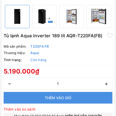
Tủ lạnh Aqua Inverter 189 lít AQR-T220FA(FB)
Mã sản phẩm:
T220FA FB
Thương hiệu:
Aqua
Tình trạng:
Còn hàng
5.190.000₫
–
+
THÊM VÀO GIỎ
Thêm vào so sánh
Mua thêm 15.000.000₫ để được
MIỄN PHÍ VẬN CHUYỂN