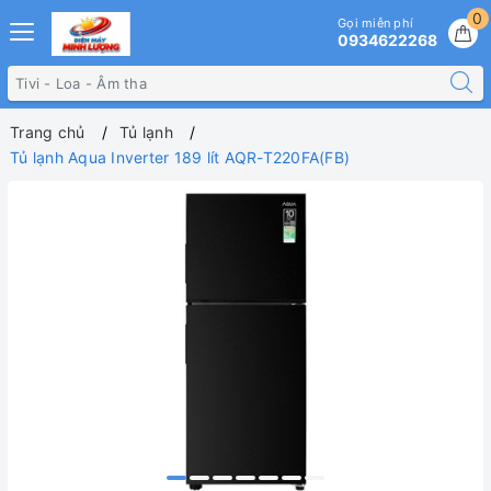
0
Gọi miễn phí
0934622268
Trang chủ
Tủ lạnh
Tủ lạnh Aqua Inverter 189 lít AQR-T220FA(FB)